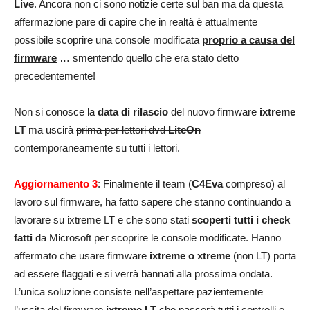
Live
. Ancora non ci sono notizie certe sul ban ma da questa
affermazione pare di capire che in realtà è attualmente
possibile scoprire una console modificata
proprio a causa del
firmware
… smentendo quello che era stato detto
precedentemente!
Non si conosce la
data di rilascio
del nuovo firmware
ixtreme
LT
ma uscirà
prima per lettori dvd
LiteOn
contemporaneamente su tutti i lettori.
Aggiornamento 3
: Finalmente il team (
C4Eva
compreso) al
lavoro sul firmware, ha fatto sapere che stanno continuando a
lavorare su ixtreme LT e che sono stati
scoperti tutti i check
fatti
da Microsoft per scoprire le console modificate. Hanno
affermato che usare firmware
ixtreme o xtreme
(non LT) porta
ad essere flaggati e si verrà bannati alla prossima ondata.
L’unica soluzione consiste nell’aspettare pazientemente
l’uscita del firmware
ixtreme LT
che passerà tutti i controlli e