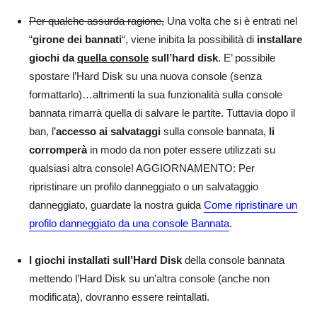
Per qualche assurda ragione,
Una volta che si è entrati nel
“
girone dei bannati
“, viene inibita la possibilità di
installare
giochi da
quella console
sull’hard disk
. E’ possibile
spostare l’Hard Disk su una nuova console (senza
formattarlo)…altrimenti la sua funzionalità sulla console
bannata rimarrà quella di salvare le partite. Tuttavia dopo il
ban, l’
accesso ai salvataggi
sulla console bannata,
li
corromperà
in modo da non poter essere utilizzati su
qualsiasi altra console! AGGIORNAMENTO: Per
ripristinare un profilo danneggiato o un salvataggio
danneggiato, guardate la nostra guida
Come ripristinare un
profilo danneggiato da una console Bannata
.
I
giochi installati sull’Hard Disk
della console bannata
mettendo l’Hard Disk su un’altra console (anche non
modificata), dovranno essere reintallati.