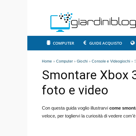
COMPUTER
GUIDE ACQUISTO
Home
»
Computer
»
Giochi
»
Console e Videogiochi
»
Smontare Xbox 3
foto e video
Con questa guida voglio illustrarvi
come smontar
veloce, per togliervi la curiosità di vedere com’è 