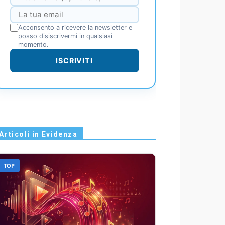
Acconsento a ricevere la newsletter e
posso disiscrivermi in qualsiasi
momento.
ISCRIVITI
Articoli in Evidenza
TOP