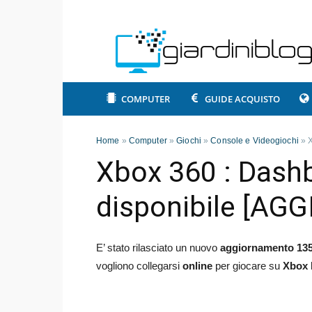
COMPUTER
GUIDE ACQUISTO
Home
»
Computer
»
Giochi
»
Console e Videogiochi
»
Xbox 360 : Dash
disponibile [AG
E’ stato rilasciato un nuovo
aggiornamento 13
vogliono collegarsi
online
per giocare su
Xbox 