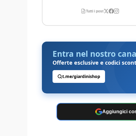
Tutti i post
Entra nel nostro cana
Offerte esclusive e codici scon
t.me/giardinishop
Aggiungici com