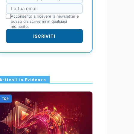
Acconsento a ricevere la newsletter e
posso disiscrivermi in qualsiasi
momento.
ISCRIVITI
Articoli in Evidenza
TOP