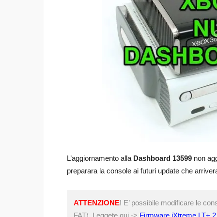
L’aggiornamento alla
Dashboard 13599
non agg
preparara la console ai futuri update che arriver
ATTENZIONE
! E’ possibile modificare le co
FAT). Leggete qui ->
Firmware iXtreme LT+ 