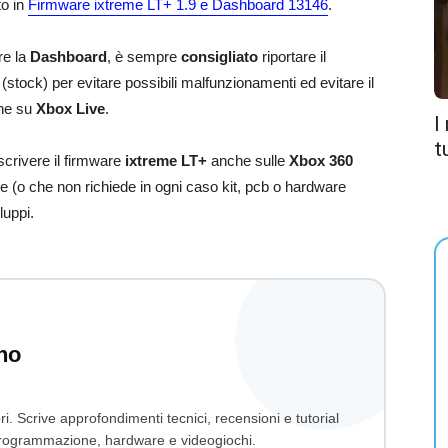
to in
Firmware ixtreme LT+ 1.9 e Dashboard 13146
.
re la
Dashboard
, è sempre
consigliato
riportare il
(stock) per evitare possibili malfunzionamenti ed evitare il
ine su
Xbox Live
.
I
t
crivere il firmware
ixtreme LT+
anche sulle
Xbox 360
(o che non richiede in ogni caso kit, pcb o hardware
luppi.
no
ri. Scrive approfondimenti tecnici, recensioni e tutorial
, programmazione, hardware e videogiochi.