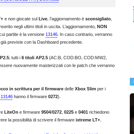
T+
e non giocate sul
Live
, l’aggiornamento è
sconsigliato
,
erito negli ultimi titoli in uscita. L’aggiornamento,
NON
ui partite è la versione
13146
. In caso contrario, verranno
e) già previste con la Dashboard precedente.
P2.5
; tutti i
6 titoli AP2.5
(AC:B, COD:BO, COD:MW2,
essere nuovamente masterizzati con le patch che verranno
cco in scrittura per il firmware
delle
Xbox Slim
per i
 13146
hanno il firmware
0272
).
ore
LiteOn
e firmware
9504
/
0272
,
0225
e
0401
richiedono
re la possibilità di scrivere il firmware
ixtreme LT+
.