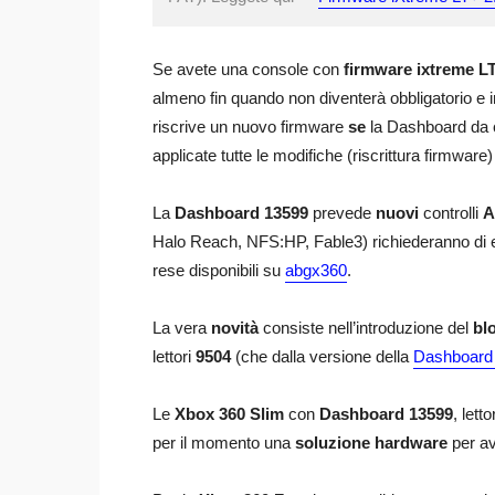
Se avete una console con
firmware ixtreme L
almeno fin quando non diventerà obbligatorio e ins
riscrive un nuovo firmware
se
la Dashboard da c
applicate tutte le modifiche (riscrittura firmwar
La
Dashboard 13599
prevede
nuovi
controlli
A
Halo Reach, NFS:HP, Fable3) richiederanno di 
rese disponibili su
abgx360
.
La vera
novità
consiste nell’introduzione del
blo
lettori
9504
(che dalla versione della
Dashboard
Le
Xbox 360 Slim
con
Dashboard 13599
, lett
per il momento una
soluzione hardware
per ave