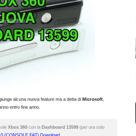
iunge alcuna nuova feature ma a detta di
Microsoft
,
anno entro fine anno.
nsole
Xbox 360
con la
Dashboard 13599
(per ora solo
2.0 (CONSOLE FAT) Download