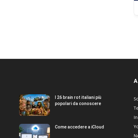
A
I 26 brain rot italiani più
Sc
popolari da conoscere
T
I
Y
Come accedere a iCloud
Ne