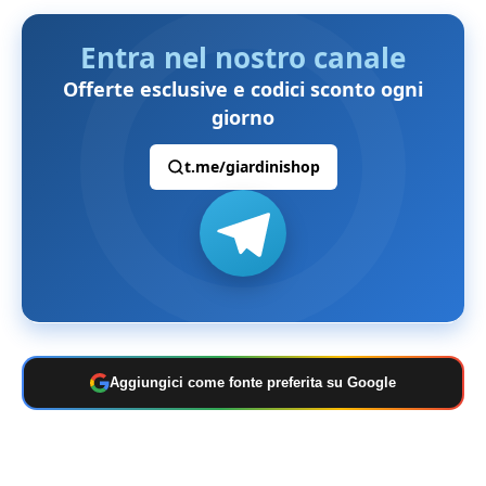
Entra nel nostro canale
Offerte esclusive e codici sconto ogni
giorno
t.me/giardinishop
Aggiungici come fonte preferita su Google