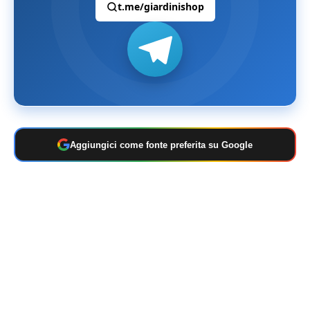
t.me/giardinishop
Aggiungici come fonte preferita su Google