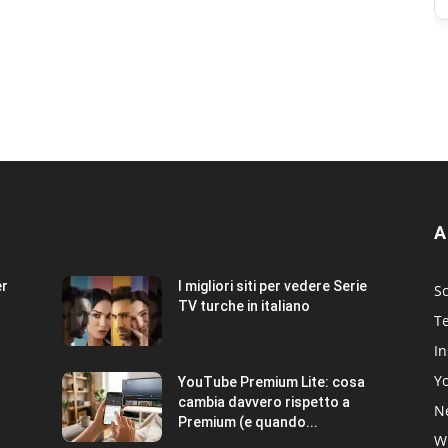
A
er
I migliori siti per vedere Serie
Sc
TV turche in italiano
T
I
Y
YouTube Premium Lite: cosa
cambia davvero rispetto a
Ne
Premium (e quando...
W