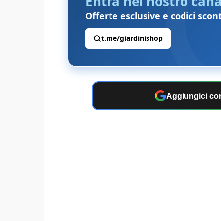
Entra nel nostro cana
Offerte esclusive e codici scon
t.me/giardinishop
Aggiungici com