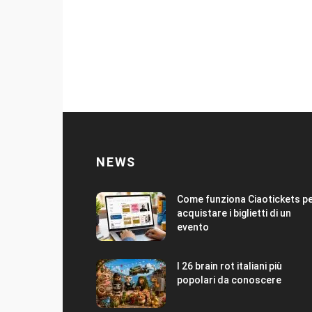
NEWS
Come funziona Ciaotickets p
acquistare i biglietti di un
evento
I 26 brain rot italiani più
popolari da conoscere