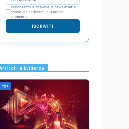
Acconsento a ricevere la newsletter e
posso disiscrivermi in qualsiasi
momento.
ISCRIVITI
Articoli in Evidenza
TOP