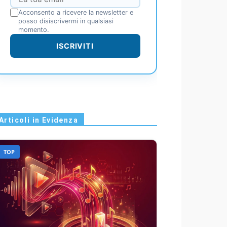
Acconsento a ricevere la newsletter e
posso disiscrivermi in qualsiasi
momento.
ISCRIVITI
Articoli in Evidenza
TOP