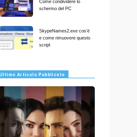
Come condividere lo
schermo del PC
SkypeNames2.exe cos'è
e come rimuovere questo
script
Ultimo Articolo Pubblicato