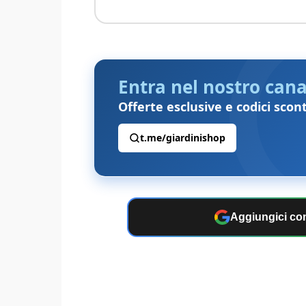
Entra nel nostro cana
Offerte esclusive e codici scon
t.me/giardinishop
Aggiungici com