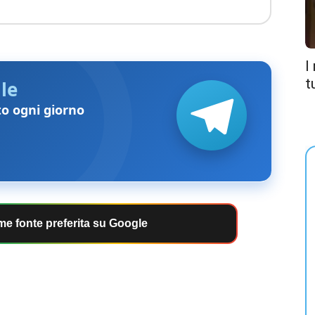
I
t
le
to ogni giorno
e fonte preferita su Google