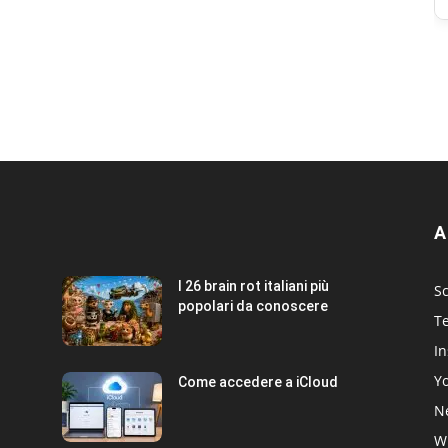
A
I 26 brain rot italiani più
Sc
popolari da conoscere
T
I
Y
Come accedere a iCloud
Ne
W