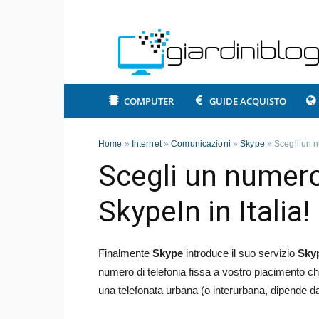
COMPUTER
GUIDE ACQUISTO
Home
»
Internet
»
Comunicazioni
»
Skype
»
Scegli un n
Scegli un numero
SkypeIn in Italia!
Finalmente
Skype
introduce il suo servizio
Sky
numero di telefonia fissa a vostro piacimento ch
una telefonata urbana (o interurbana, dipende dal