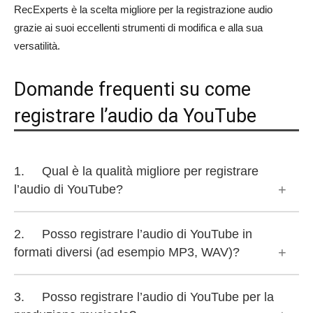
RecExperts è la scelta migliore per la registrazione audio
grazie ai suoi eccellenti strumenti di modifica e alla sua
versatilità.
Domande frequenti su come
registrare l’audio da YouTube
1. Qual è la qualità migliore per registrare
l’audio di YouTube?
Il modo migliore per catturare l’audio di YouTube dipende
2. Posso registrare l’audio di YouTube in
dai tuoi gusti e dall’applicazione. Se stai registrando in
formati diversi (ad esempio MP3, WAV)?
MP3, punta a un bitrate di 320 kbps, o per un audio
perfetto, usa codec lossless come WAV o FLAC. Questi
Sì, la maggior parte dei software di registrazione audio,
3. Posso registrare l’audio di YouTube per la
parametri possono essere regolati usando strumenti
tra cui Audacity ed EaseUS RecExperts, possono