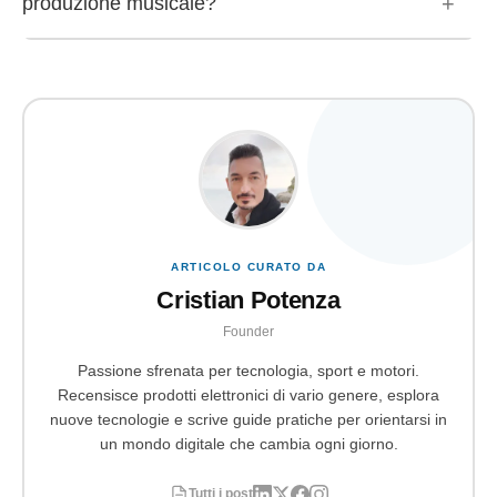
produzione musicale?
come EaseUS RecExperts per la migliore qualità
salvare file MP3, WAV e AIFF. Questa flessibilità ti
possibile.
consente di scegliere l’economia di archiviazione
Sì, puoi registrare l’audio di YouTube per la creazione di
appropriata o il formato audio lossless.
musica, ma tieni presente le regole del copyright.
Audacity ed EaseUS RecExperts possono aiutarti a
registrare audio di alta qualità per l’editing della
produzione musicale. Assicurati di avere l’autorizzazione
per usare l’audio.
ARTICOLO CURATO DA
Cristian Potenza
Founder
Passione sfrenata per tecnologia, sport e motori.
Recensisce prodotti elettronici di vario genere, esplora
nuove tecnologie e scrive guide pratiche per orientarsi in
un mondo digitale che cambia ogni giorno.
Tutti i post