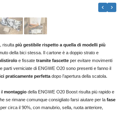
‹
›
 risulta
più gestibile rispetto a quella di modelli più
uto della bici stessa. Il cartone è a doppio strato e
listirolo
e fissate
tramite fascette
per evitare movimenti
sulle parti verniciate di ENGWE O20 sono presenti e fanno il
ici praticamente perfetta
dopo l’apertura della scatola.
 il
montaggio
della ENGWE O20 Boost risulta più rapido e
e se rimane comunque consigliato farsi aiutare per la
fase
 per circa il 90%, con manubrio, sella, ruota anteriore,