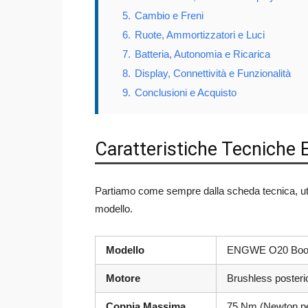
5.
Cambio e Freni
6.
Ruote, Ammortizzatori e Luci
7.
Batteria, Autonomia e Ricarica
8.
Display, Connettività e Funzionalità
9.
Conclusioni e Acquisto
Caratteristiche Tecnich
Partiamo come sempre dalla scheda tecnica, util
modello.
Modello
ENGWE O20 Boost 
Motore
Brushless poster
Coppia Massima
75 Nm (Newton per