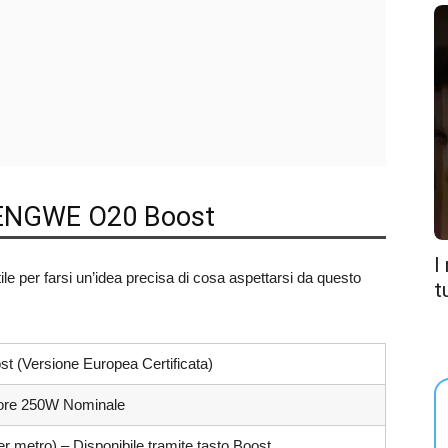
e ENGWE O20 Boost
I
e per farsi un’idea precisa di cosa aspettarsi da questo
t
(Versione Europea Certificata)
iore 250W Nominale
 metro) – Disponibile tramite tasto Boost