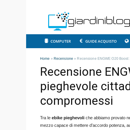
COMPUTER
GUIDE ACQUISTO
Home
»
Recensione
»
Recensione ENGWE O20 Boost: l
Recensione ENGW
pieghevole citta
compromessi
Tra le
ebike pieghevoli
che abbiamo provato negl
mezzo capace di mettere d’accordo potenza, aut