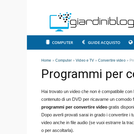
COMPUTER
GUIDE ACQUISTO
Home
»
Computer
»
Video e TV
»
Convertire video
»
Pr
Programmi per co
Hai trovato un video che non è compatibile con l
contenuto di un DVD per ricavarne un comodo file 
programmi per convertire video
gratis disponi
Dopo averli provati sarai in grado i convertire i t
video anche in file audio (se vuoi estrarre la t
o per ascoltarla).