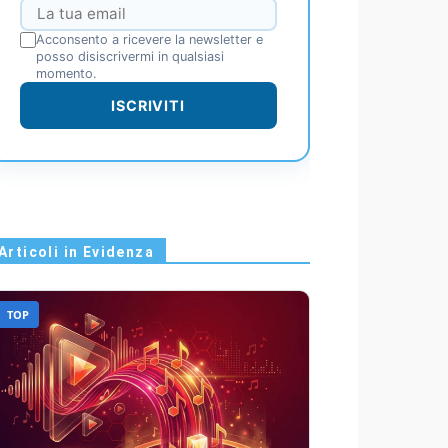
Acconsento a ricevere la newsletter e
posso disiscrivermi in qualsiasi
momento.
ISCRIVITI
Articoli in Evidenza
TOP