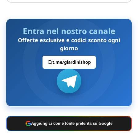
Entra nel nostro canale
Offerte esclusive e codici sconto ogni
giorno
t.me/giardinishop
Aggiungici come fonte preferita su Google