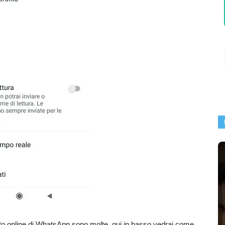
ato online di WhatsApp sono molte, qui in basso vedrai come