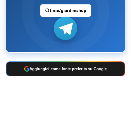
t.me/giardinishop
Aggiungici come fonte preferita su Google