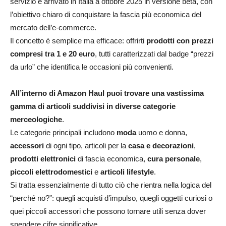
servizio è arrivato in Italia a ottobre 2025 in versione beta, con
l’obiettivo chiaro di conquistare la fascia più economica del
mercato dell’e-commerce.
Il concetto è semplice ma efficace: offrirti
prodotti con prezzi
compresi tra 1 e 20 euro
, tutti caratterizzati dal badge “prezzi
da urlo” che identifica le occasioni più convenienti.​
All’interno di Amazon Haul puoi trovare una vastissima
gamma di articoli suddivisi in diverse categorie
merceologiche
.
Le categorie principali includono
moda
uomo e donna,
accessori
di ogni tipo, articoli per la
casa e decorazioni
,
prodotti elettronici
di fascia economica,
cura personale
,
piccoli elettrodomestici
e
articoli lifestyle
.
Si tratta essenzialmente di tutto ciò che rientra nella logica del
“perché no?”: quegli acquisti d’impulso, quegli oggetti curiosi o
quei piccoli accessori che possono tornare utili senza dover
spendere cifre significative.​