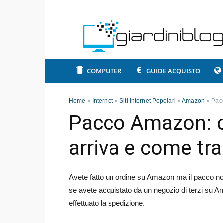
COMPUTER
GUIDE ACQUISTO
Home
»
Internet
»
Siti Internet Popolari
»
Amazon
»
Pacc
Pacco Amazon: c
arriva e come tra
Avete fatto un ordine su Amazon ma il pacco non 
se avete acquistato da un negozio di terzi su A
effettuato la spedizione.