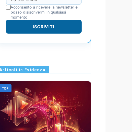
Acconsento a ricevere la newsletter e
posso disiscrivermi in qualsiasi
momento.
ISCRIVITI
Articoli in Evidenza
TOP