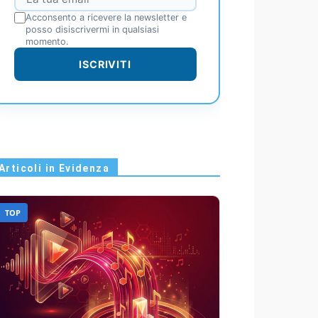
Acconsento a ricevere la newsletter e
posso disiscrivermi in qualsiasi
momento.
ISCRIVITI
Articoli in Evidenza
TOP