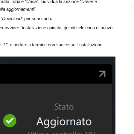
rmata iniziale
“Casa”
, individua la sezione
“Driver e
lla aggiornamenti”
.
u
“Download”
per scaricarlo.
r avviare l’installazione guidata, quindi seleziona di nuovo
il PC e portare a termine con successo l’installazione.