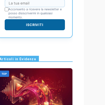
Acconsento a ricevere la newsletter e
posso disiscrivermi in qualsiasi
momento.
ISCRIVITI
Articoli in Evidenza
TOP