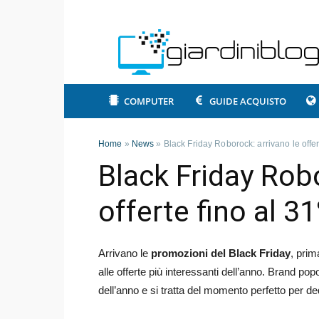
COMPUTER
GUIDE ACQUISTO
Home
»
News
»
Black Friday Roborock: arrivano le offer
Black Friday Robo
offerte fino al 3
Arrivano le
promozioni del Black Friday
, prim
alle offerte più interessanti dell’anno. Brand popo
dell’anno e si tratta del momento perfetto per ded