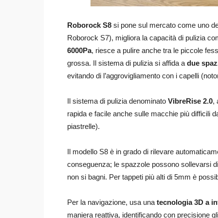
Roborock S8
si pone sul mercato come uno dei r
Roborock S7), migliora la capacità di pulizia 
6000Pa
, riesce a pulire anche tra le piccole fe
grossa. Il sistema di pulizia si affida a
due spaz
evitando di l’aggrovigliamento con i capelli (no
Il sistema di pulizia denominato
VibreRise 2.0
,
rapida e facile anche sulle macchie più difficil
piastrelle).
Il modello S8 è in grado di rilevare automatica
conseguenza; le spazzole possono sollevarsi di 
non si bagni. Per tappeti più alti di 5mm è possib
Per la navigazione, usa una
tecnologia 3D a in
maniera reattiva, identificando con precisione g