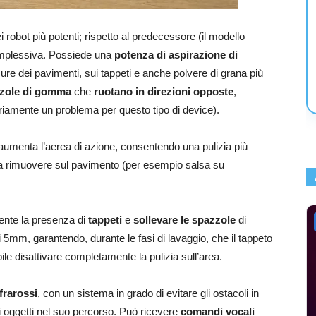
obot più potenti; rispetto al predecessore (il modello
complessiva. Possiede una
potenza di aspirazione di
ssure dei pavimenti, sui tappeti e anche polvere di grana più
zole di gomma
che
ruotano in direzioni opposte
,
toriamente un problema per questo tipo di device).
 aumenta l’aerea di azione, consentendo una pulizia più
i da rimuovere sul pavimento (per esempio salsa su
mente la presenza di
tappeti
e
sollevare le spazzole
di
5mm, garantendo, durante le fasi di lavaggio, che il tappeto
ile disattivare completamente la pulizia sull’area.
frarossi
, con un sistema in grado di evitare gli ostacoli in
li oggetti nel suo percorso. Può ricevere
comandi vocali