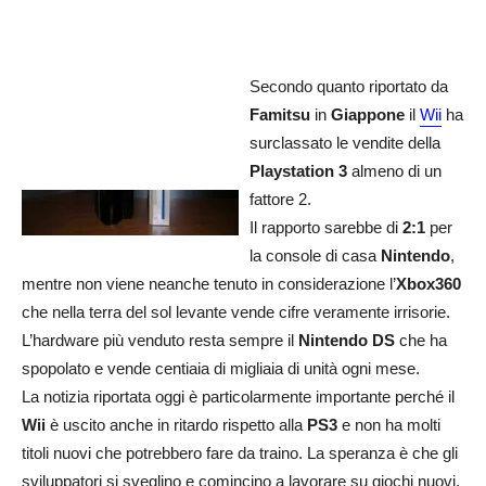
Secondo quanto riportato da
Famitsu
in
Giappone
il
Wii
ha
surclassato le vendite della
Playstation 3
almeno di un
fattore 2.
Il rapporto sarebbe di
2:1
per
la console di casa
Nintendo
,
mentre non viene neanche tenuto in considerazione l’
Xbox360
che nella terra del sol levante vende cifre veramente irrisorie.
L’hardware più venduto resta sempre il
Nintendo DS
che ha
spopolato e vende centiaia di migliaia di unità ogni mese.
La notizia riportata oggi è particolarmente importante perché il
Wii
è uscito anche in ritardo rispetto alla
PS3
e non ha molti
titoli nuovi che potrebbero fare da traino. La speranza è che gli
sviluppatori si sveglino e comincino a lavorare su giochi nuovi,