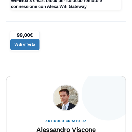
WiFiBox 3 smart block per sblocco remoto e
connessione con Alexa Wifi Gateway
99,00€
Vedi offerta
ARTICOLO CURATO DA
Alessandro Viscone