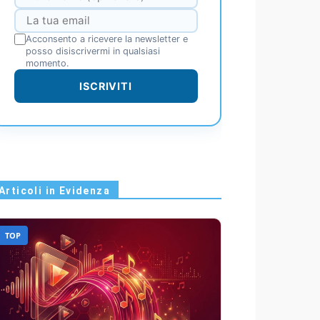
Acconsento a ricevere la newsletter e
posso disiscrivermi in qualsiasi
momento.
ISCRIVITI
Articoli in Evidenza
TOP