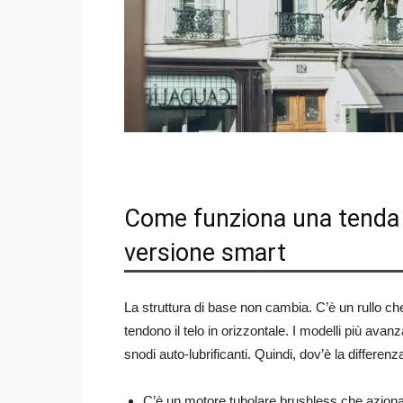
Come funziona una tenda d
versione smart
La struttura di base non cambia. C’è un rullo che 
tendono il telo in orizzontale. I modelli più avan
snodi auto-lubrificanti. Quindi, dov’è la differenz
C’è un motore tubolare brushless che aziona i