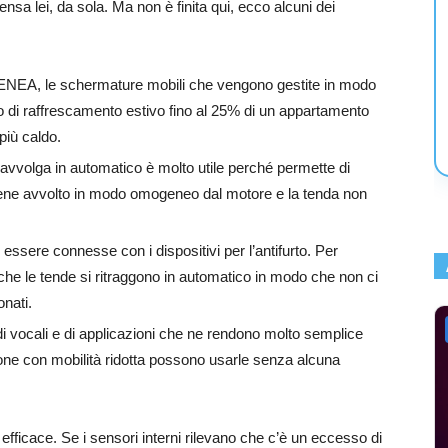
ensa lei, da sola. Ma non è finita qui, ecco alcuni dei
ENEA, le schermature mobili che vengono gestite in modo
no di raffrescamento estivo fino al 25% di un appartamento
più caldo.
si avvolga in automatico è molto utile perché permette di
lo viene avvolto in modo omogeneo dal motore e la tenda non
ssere connesse con i dispositivi per l’antifurto. Per
che le tende si ritraggono in automatico in modo che non ci
onati.
i vocali e di applicazioni che ne rendono molto semplice
sone con mobilità ridotta possono usarle senza alcuna
efficace. Se i sensori interni rilevano che c’è un eccesso di