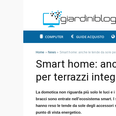
COMPUTER
GUIDE ACQUISTO
Home
»
News
»
Smart home: anche le tende da sole per 
Smart home: anc
per terrazzi inte
La domotica non riguarda più solo le luci e i 
bracci sono entrate nell’ecosistema smart. I se
hanno reso le tende da sole degli accessori si
punto di vista energetico.