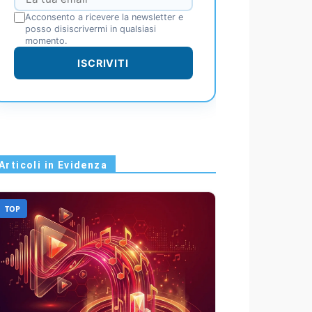
Acconsento a ricevere la newsletter e
posso disiscrivermi in qualsiasi
momento.
ISCRIVITI
Articoli in Evidenza
TOP