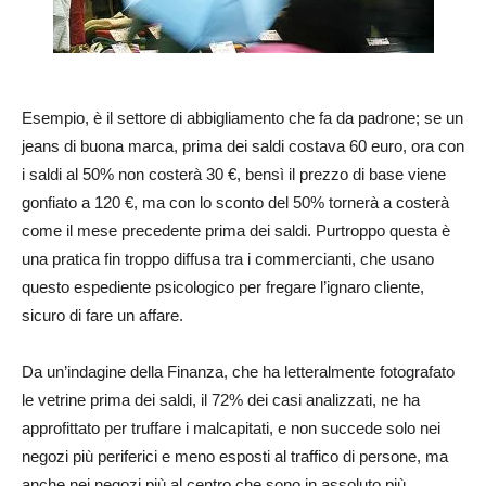
Esempio, è il settore di abbigliamento che fa da padrone; se un
jeans di buona marca, prima dei saldi costava 60 euro, ora con
i saldi al 50% non costerà 30 €, bensì il prezzo di base viene
gonfiato a 120 €, ma con lo sconto del 50% tornerà a costerà
come il mese precedente prima dei saldi. Purtroppo questa è
una pratica fin troppo diffusa tra i commercianti, che usano
questo espediente psicologico per fregare l’ignaro cliente,
sicuro di fare un affare.
Da un’indagine della Finanza, che ha letteralmente fotografato
le vetrine prima dei saldi, il 72% dei casi analizzati, ne ha
approfittato per truffare i malcapitati, e non succede solo nei
negozi più periferici e meno esposti al traffico di persone, ma
anche nei negozi più al centro che sono in assoluto più