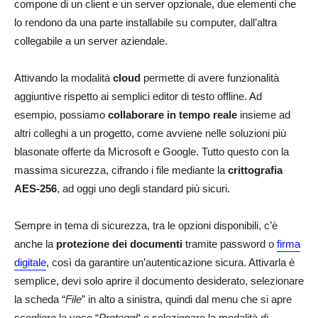
compone di un client e un server opzionale, due elementi che
lo rendono da una parte installabile su computer, dall’altra
collegabile a un server aziendale.
Attivando la modalità
cloud
permette di avere funzionalità
aggiuntive rispetto ai semplici editor di testo offline. Ad
esempio, possiamo
collaborare in tempo reale
insieme ad
altri colleghi a un progetto, come avviene nelle soluzioni più
blasonate offerte da Microsoft e Google. Tutto questo con la
massima sicurezza, cifrando i file mediante la
crittografia
AES-256
, ad oggi uno degli standard più sicuri.
Sempre in tema di sicurezza, tra le opzioni disponibili, c’è
anche la
protezione dei documenti
tramite password o
firma
digitale
, così da garantire un’autenticazione sicura. Attivarla è
semplice, devi solo aprire il documento desiderato, selezionare
la scheda “
File
” in alto a sinistra, quindi dal menu che si apre
scegliere la voce “
Proteggi
“ e selezionare la modalità di