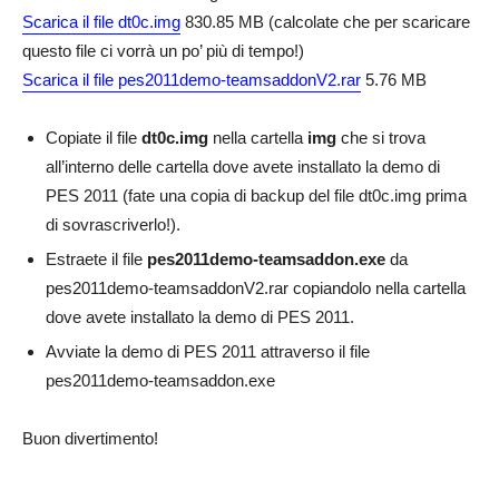
Scarica il file dt0c.img
830.85 MB (calcolate che per scaricare
questo file ci vorrà un po’ più di tempo!)
Scarica il file pes2011demo-teamsaddonV2.rar
5.76 MB
Copiate il file
dt0c.img
nella cartella
img
che si trova
all’interno delle cartella dove avete installato la demo di
PES 2011 (fate una copia di backup del file dt0c.img prima
di sovrascriverlo!).
Estraete il file
pes2011demo-teamsaddon.exe
da
pes2011demo-teamsaddonV2.rar copiandolo nella cartella
dove avete installato la demo di PES 2011.
Avviate la demo di PES 2011 attraverso il file
pes2011demo-teamsaddon.exe
Buon divertimento!