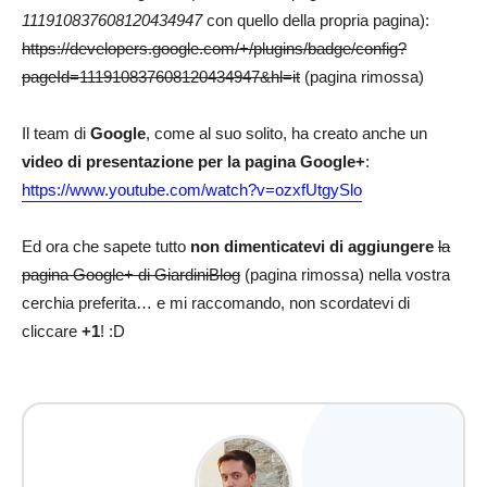
111910837608120434947
con quello della propria pagina):
https://developers.google.com/+/plugins/badge/config?
pageId=111910837608120434947&hl=it
(pagina rimossa)
Il team di
Google
, come al suo solito, ha creato anche un
video di presentazione per la pagina Google+
:
https://www.youtube.com/watch?v=ozxfUtgySlo
Ed ora che sapete tutto
non dimenticatevi di aggiungere
la
pagina Google+ di GiardiniBlog
(pagina rimossa) nella vostra
cerchia preferita… e mi raccomando, non scordatevi di
cliccare
+1
! :D