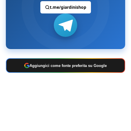
t.me/giardinishop
Aggiungici come fonte preferita su Google