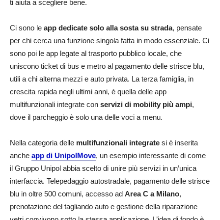
ti aiuta a scegliere bene.
Ci sono le
app dedicate solo alla sosta su strada
, pensate
per chi cerca una funzione singola fatta in modo essenziale. Ci
sono poi le app legate al trasporto pubblico locale, che
uniscono ticket di bus e metro al pagamento delle strisce blu,
utili a chi alterna mezzi e auto privata. La terza famiglia, in
crescita rapida negli ultimi anni, è quella delle app
multifunzionali integrate con
servizi di mobility più ampi
,
dove il parcheggio è solo una delle voci a menu.
Nella categoria delle
multifunzionali integrate
si è inserita
anche
app di UnipolMove
, un esempio interessante di come
il Gruppo Unipol abbia scelto di unire più servizi in un’unica
interfaccia. Telepedaggio autostradale, pagamento delle strisce
blu in oltre 500 comuni, accesso ad
Area C a Milano
,
prenotazione del tagliando auto e gestione della riparazione
vetri convivono sotto la stessa applicazione. L’idea di fondo è