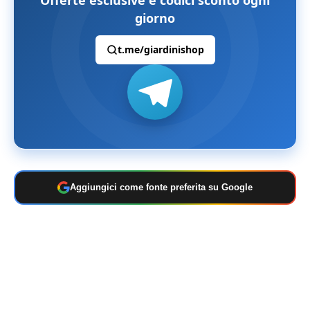
giorno
t.me/giardinishop
Aggiungici come fonte preferita su Google