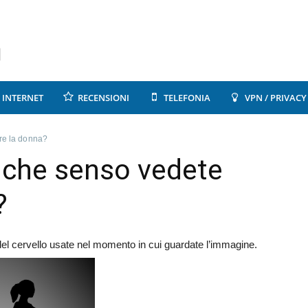
INTERNET
RECENSIONI
TELEFONIA
VPN / PRIVACY
are la donna?
n che senso vedete
?
del cervello usate nel momento in cui guardate l’immagine.