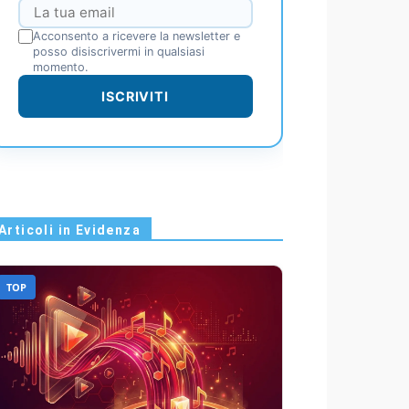
Acconsento a ricevere la newsletter e
posso disiscrivermi in qualsiasi
momento.
ISCRIVITI
Articoli in Evidenza
TOP