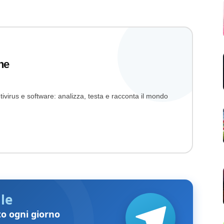
ne
ivirus e software: analizza, testa e racconta il mondo
le
to ogni giorno