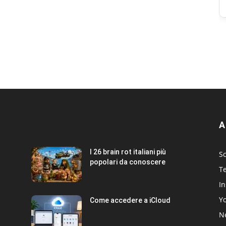
A
I 26 brain rot italiani più
Sc
popolari da conoscere
T
I
Y
Come accedere a iCloud
Ne