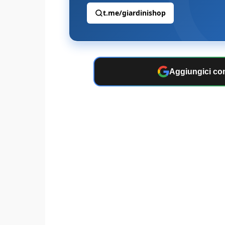
t.me/giardinishop
Aggiungici com