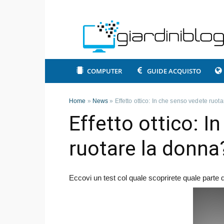
COMPUTER
GUIDE ACQUISTO
Home
»
News
»
Effetto ottico: In che senso vedete ruot
Effetto ottico: I
ruotare la donna
Eccovi un test col quale scoprirete quale parte 