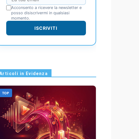
Acconsento a ricevere la newsletter e
posso disiscrivermi in qualsiasi
momento.
ISCRIVITI
Articoli in Evidenza
TOP