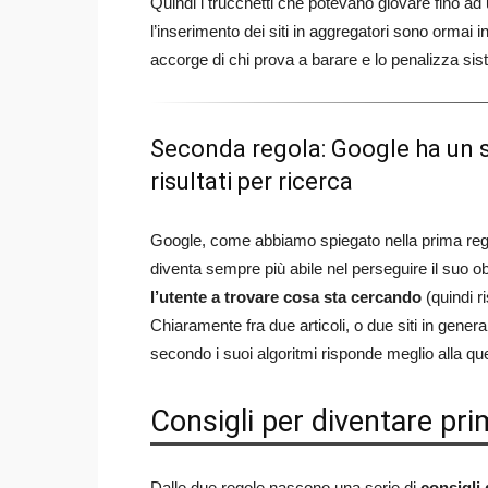
Quindi i trucchetti che potevano giovare fino ad 
l’inserimento dei siti in aggregatori sono ormai i
accorge di chi prova a barare e lo penalizza si
Seconda regola: Google ha un so
risultati per ricerca
Google, come abbiamo spiegato nella prima rego
diventa sempre più abile nel perseguire il suo ob
l’utente a trovare cosa sta cercando
(quindi r
Chiaramente fra due articoli, o due siti in gener
secondo i suoi algoritmi risponde meglio alla qu
Consigli per diventare pri
Dalle due regole nascono una serie di
consigli