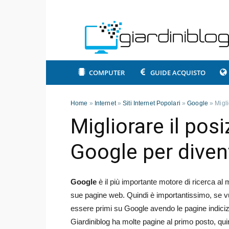
COMPUTER
GUIDE ACQUISTO
Home
»
Internet
»
Siti Internet Popolari
»
Google
»
Migl
Migliorare il po
Google per diven
Google
è il più importante motore di ricerca al 
sue pagine web. Quindi è importantissimo, se v
essere primi su Google avendo le pagine indicizzat
Giardiniblog ha molte pagine al primo posto, qu