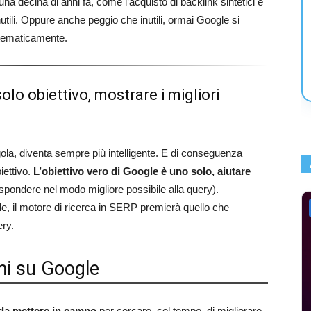
una decina di anni fa, come l’acquisto di backlink sintetici e
nutili. Oppure anche peggio che inutili, ormai Google si
stematicamente.
lo obiettivo, mostrare i migliori
la, diventa sempre più intelligente. E di conseguenza
iettivo.
L’obiettivo vero di Google è uno solo, aiutare
ispondere nel modo migliore possibile alla query).
ale, il motore di ricerca in SERP premierà quello che
ery.
mi su Google
 da mettere in campo
per cercare, col tempo, di migliorare