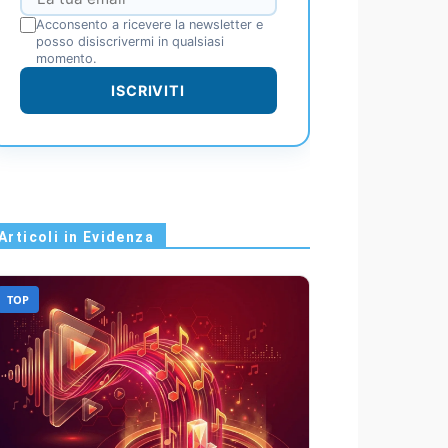
Acconsento a ricevere la newsletter e
posso disiscrivermi in qualsiasi
momento.
ISCRIVITI
Articoli in Evidenza
TOP