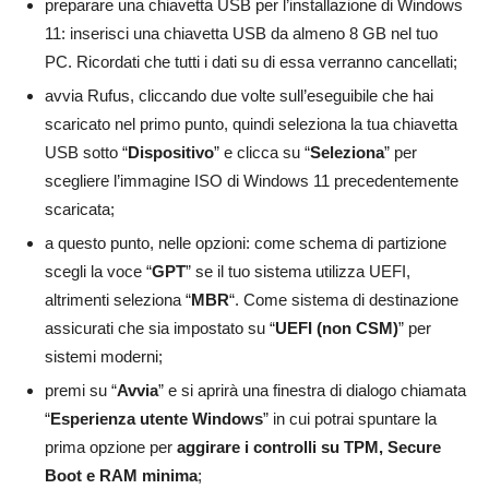
preparare una chiavetta USB per l’installazione di Windows
11: inserisci una chiavetta USB da almeno 8 GB nel tuo
PC. Ricordati che tutti i dati su di essa verranno cancellati;
avvia Rufus, cliccando due volte sull’eseguibile che hai
scaricato nel primo punto, quindi seleziona la tua chiavetta
USB sotto “
Dispositivo
” e clicca su “
Seleziona
” per
scegliere l’immagine ISO di Windows 11 precedentemente
scaricata;
a questo punto, nelle opzioni: come schema di partizione
scegli la voce “
GPT
” se il tuo sistema utilizza UEFI,
altrimenti seleziona “
MBR
“. Come sistema di destinazione
assicurati che sia impostato su “
UEFI (non CSM)
” per
sistemi moderni;
premi su “
Avvia
” e si aprirà una finestra di dialogo chiamata
“
Esperienza utente Windows
” in cui potrai spuntare la
prima opzione per
aggirare i controlli su TPM, Secure
Boot e RAM minima
;