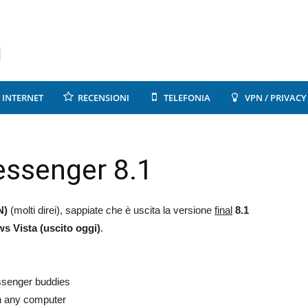
INTERNET
RECENSIONI
TELEFONIA
VPN / PRIVACY
ssenger 8.1
N)
(molti direi), sappiate che è uscita la versione
final
8.1
s Vista (uscito oggi)
.
essenger buddies
n any computer