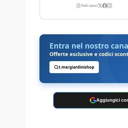
Tutti i post
Entra nel nostro cana
Offerte esclusive e codici scon
t.me/giardinishop
Aggiungici com