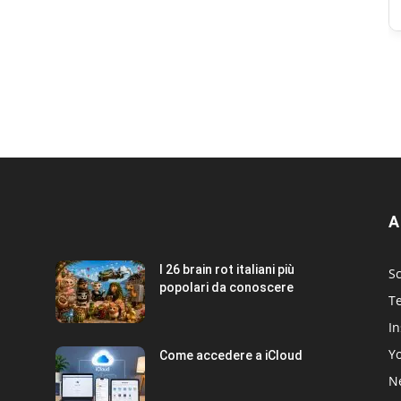
A
I 26 brain rot italiani più
Sc
popolari da conoscere
T
I
Y
Come accedere a iCloud
Ne