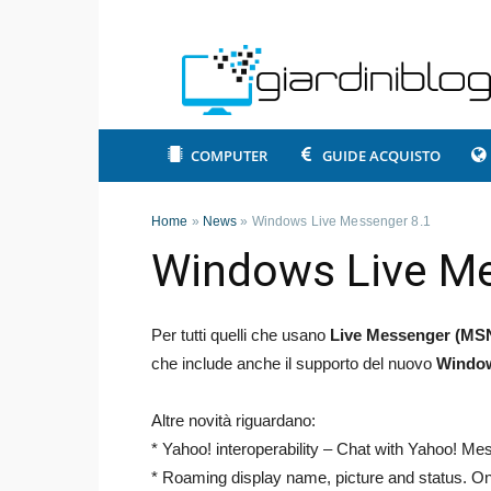
COMPUTER
GUIDE ACQUISTO
Home
»
News
»
Windows Live Messenger 8.1
Windows Live Me
Per tutti quelli che usano
Live Messenger (MS
che include anche il supporto del nuovo
Window
Altre novità riguardano:
* Yahoo! interoperability – Chat with Yahoo! M
* Roaming display name, picture and status. O