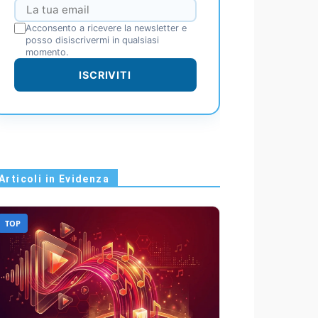
Acconsento a ricevere la newsletter e
posso disiscrivermi in qualsiasi
momento.
ISCRIVITI
Articoli in Evidenza
TOP