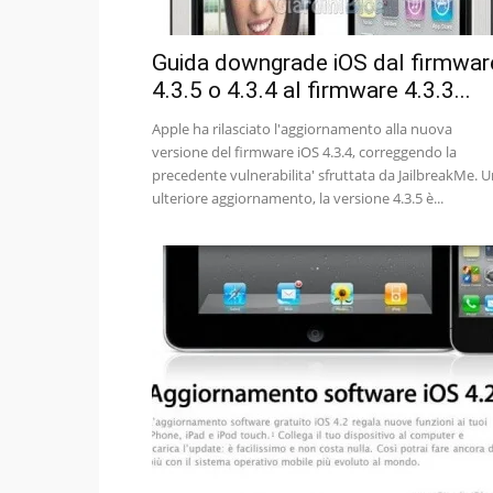
Guida downgrade iOS dal firmwar
4.3.5 o 4.3.4 al firmware 4.3.3...
Apple ha rilasciato l'aggiornamento alla nuova
versione del firmware iOS 4.3.4, correggendo la
precedente vulnerabilita' sfruttata da JailbreakMe. 
ulteriore aggiornamento, la versione 4.3.5 è...