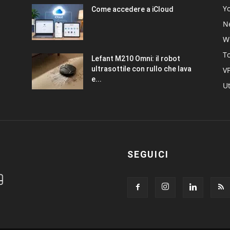
Y
Come accedere a iCloud
Ne
W
T
Lefant M210 Omni: il robot
ultrasottile con rullo che lava
V
e...
Ut
SEGUICI