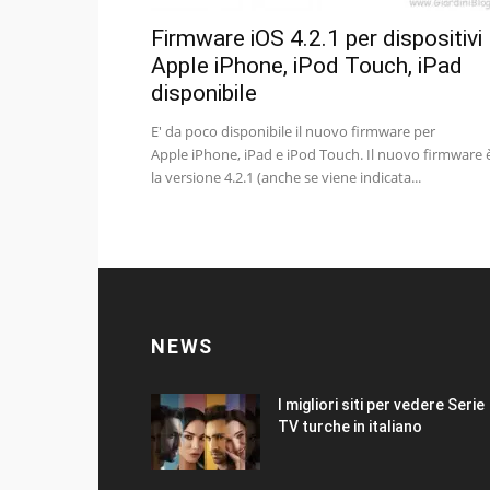
Firmware iOS 4.2.1 per dispositivi
Apple iPhone, iPod Touch, iPad
disponibile
E' da poco disponibile il nuovo firmware per
Apple iPhone, iPad e iPod Touch. Il nuovo firmware 
la versione 4.2.1 (anche se viene indicata...
NEWS
I migliori siti per vedere Serie
TV turche in italiano