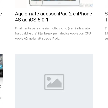
e
Aggiornate adesso iPad 2 e iPhone
S
4S ad iOS 5.0.1
i
Finalmente pare che sia molto vicino (verrà rilasciato
E'
fra qualche ora) il Jailbreak per i device Apple con CPU
3.
Un
Apple A5, nella fattispecie iPad...
se