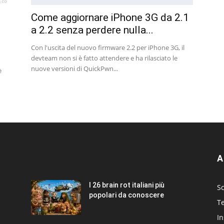
Come aggiornare iPhone 3G da 2.1
a 2.2 senza perdere nulla...
Con l'uscita del nuovo firmware 2.2 per iPhone 3G, il
devteam non si è fatto attendere e ha rilasciato le
nuove versioni di QuickPwn...
è
A
I 26 brain rot italiani più
Sc
popolari da conoscere
T
I