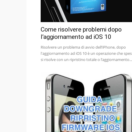
Come risolvere problemi dopo
l’aggiornamento ad iOS 10
Risolvere un problema di avvio dell’iPhone, dopo
l'aggiornamento ad iOS 10 è un operazione che spe
si risolve con un ripristino totale o l’aggiornamento...