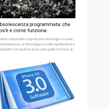
bsolescenza programmata: che
os’è e come funziona
 abito industriale e soprattutto tecnologico si parla
 obsolescenza. La tecnologia procede rapidamente e
dispositivi con qualche anno sulle spalle rischiano di...