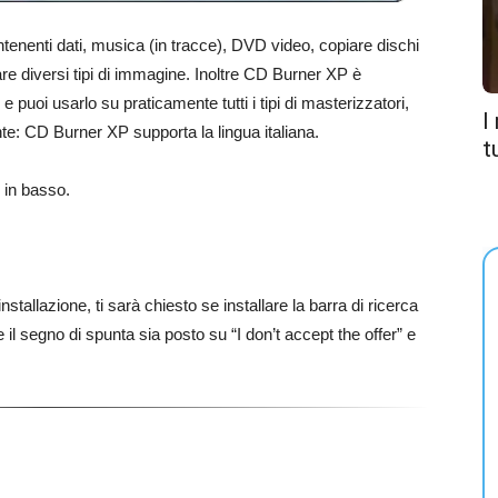
enti dati, musica (in tracce), DVD video, copiare dischi
zare diversi tipi di immagine. Inoltre CD Burner XP è
e puoi usarlo su praticamente tutti i tipi di masterizzatori,
I
nte: CD Burner XP supporta la lingua italiana.
t
 in basso.
stallazione, ti sarà chiesto se installare la barra di ricerca
 il segno di spunta sia posto su “I don’t accept the offer” e