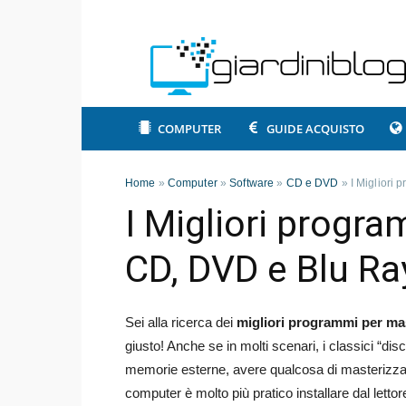
COMPUTER
GUIDE ACQUISTO
Home
»
Computer
»
Software
»
CD e DVD
»
I Migliori
I Migliori progr
CD, DVD e Blu Ra
Sei alla ricerca dei
migliori programmi per ma
giusto! Anche se in molti scenari, i classici “disc
memorie esterne, avere qualcosa di masterizzato 
computer è molto più pratico installare dal lettore