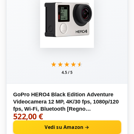
★★★★★
★★★★★
4.5 / 5
GoPro HERO4 Black Edition Adventure
Videocamera 12 MP, 4K/30 fps, 1080p/120
fps, Wi-Fi, Bluetooth [Regno
522,00 €
Unito/Francia]
Vedi su Amazon →