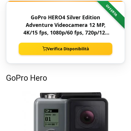
OFFERTA
GoPro HERO4 Silver Edition
Adventure Videocamera 12 MP,
4K/15 fps, 1080p/60 fps, 720p/120
fps, Wi-Fi, Bluetooth [Regno
Unito/Francia]
Verifica Disponibilità
GoPro Hero