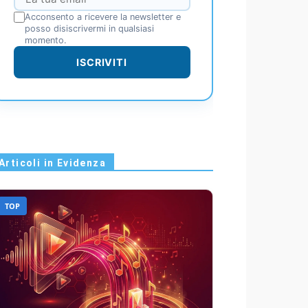
Acconsento a ricevere la newsletter e
posso disiscrivermi in qualsiasi
momento.
ISCRIVITI
Articoli in Evidenza
TOP