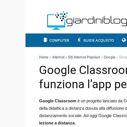
COMPUTER
GUIDE ACQUISTO
Home
»
Internet
»
Siti Internet Popolari
»
Google
»
Goog
Google Classroo
funziona l’app pe
Google Classroom
è un progetto lanciato da G
della didattica a distanza dovuta alla diffusion
distanziamento sociale. Ad oggi Google Classro
lezione a distanza
.