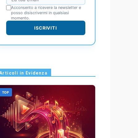
Acconsento a ricevere la newsletter e
posso disiscrivermi in qualsiasi
momento.
ISCRIVITI
Articoli in Evidenza
TOP