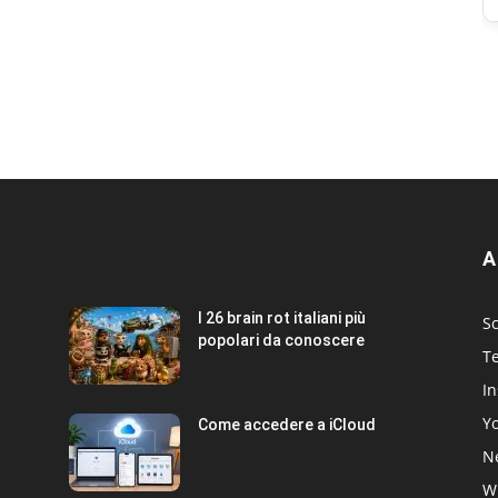
A
I 26 brain rot italiani più
Sc
popolari da conoscere
T
I
Y
Come accedere a iCloud
Ne
W