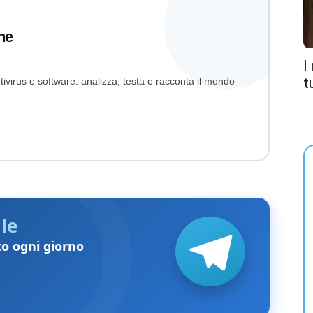
ne
I
t
ivirus e software: analizza, testa e racconta il mondo
le
to ogni giorno