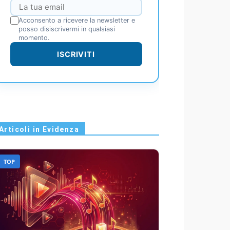
Acconsento a ricevere la newsletter e
posso disiscrivermi in qualsiasi
momento.
ISCRIVITI
Articoli in Evidenza
TOP