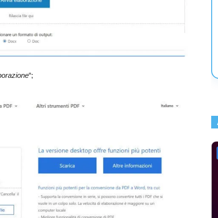
borazione
“;