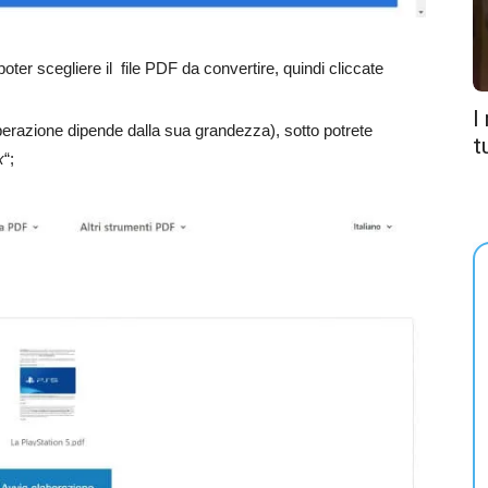
 poter scegliere il file PDF da convertire, quindi cliccate
I
ll’operazione dipende dalla sua grandezza), sotto potrete
t
x
“;