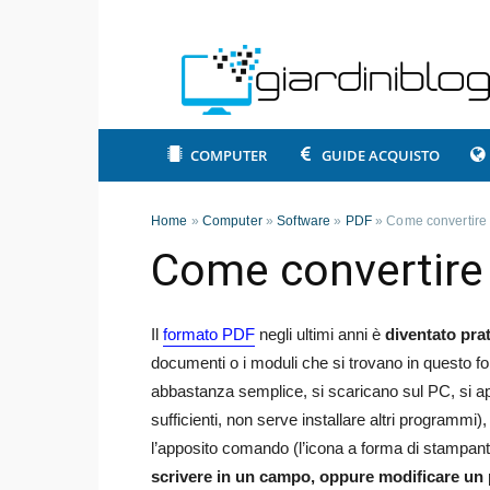
COMPUTER
GUIDE ACQUISTO
Home
»
Computer
»
Software
»
PDF
»
Come convertire
Come convertire
Il
formato PDF
negli ultimi anni è
diventato pra
documenti o i moduli che si trovano in questo 
abbastanza semplice, si scaricano sul PC, si 
sufficienti, non serve installare altri progra
l’apposito comando (l’icona a forma di stampant
scrivere in un campo, oppure modificare un