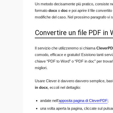
Un metodo decisamente più pratico, consiste n
formato
docx
o
doc
e poi aprire il file convertito
modifiche del caso. Nel prossimo paragrafo vi 
Convertire un file PDF in
Il servizio che utilizzeremo si chiama
CleverP
comodo, efficace e gratuito! Esistono tanti serv
chiave “PDF to Word” o “PDF in doc” per trovarli)
migliori.
Usare Clever è davvero davvero semplice, ba
in docx
, eccoli nel dettaglio:
andate nell’
apposita pagina di CleverPDF
;
una volta aperta la pagina, cliccate sul pulsan