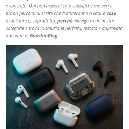
e concreto. Qui non troverai solo classifiche ma veri e
propri percorsi di scelta che ti aiuteranno a capire
cosa
acquistare e, soprattutto,
perché
. Naviga tra le nostre
categorie e trova la soluzione perfetta, testata e approvata
dal team di
GiardiniBlog
.