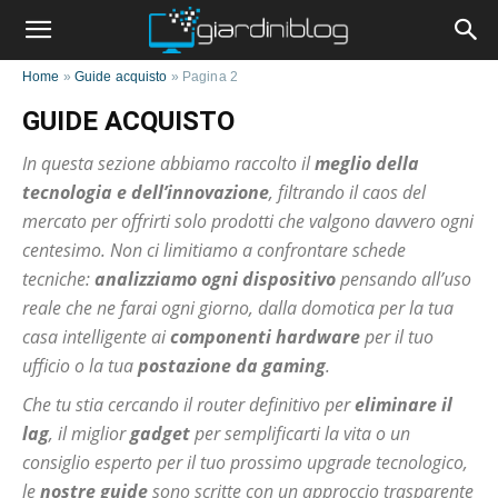
Home
»
Guide acquisto
»
Pagina 2
GUIDE ACQUISTO
In questa sezione abbiamo raccolto il
meglio della
tecnologia e dell’innovazione
, filtrando il caos del
mercato per offrirti solo prodotti che valgono davvero ogni
centesimo. Non ci limitiamo a confrontare schede
tecniche:
analizziamo ogni dispositivo
pensando all’uso
reale che ne farai ogni giorno, dalla domotica per la tua
casa intelligente ai
componenti hardware
per il tuo
ufficio o la tua
postazione da gaming
.
Che tu stia cercando il router definitivo per
eliminare il
lag
, il miglior
gadget
per semplificarti la vita o un
consiglio esperto per il tuo prossimo upgrade tecnologico,
le
nostre guide
sono scritte con un approccio trasparente