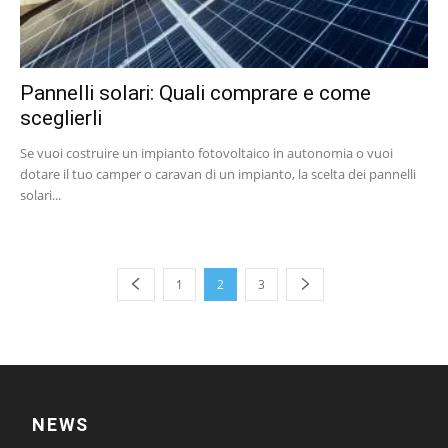
Pannelli solari: Quali comprare e come
sceglierli
Se vuoi costruire un impianto fotovoltaico in autonomia o vuoi
dotare il tuo camper o caravan di un impianto, la scelta dei pannelli
solari...
1
2
3
NEWS