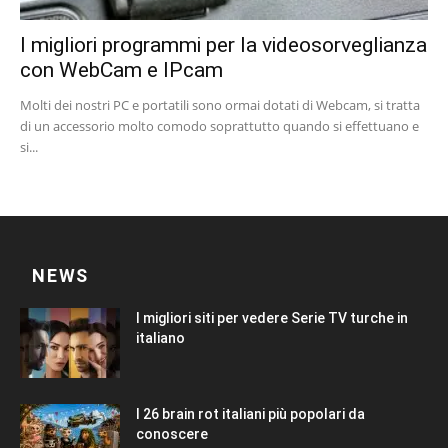
I migliori programmi per la videosorveglianza
con WebCam e IPcam
Molti dei nostri PC e portatili sono ormai dotati di Webcam, si tratta
di un accessorio molto comodo soprattutto quando si effettuano e
si...
NEWS
I migliori siti per vedere Serie TV turche in
italiano
I 26 brain rot italiani più popolari da
conoscere