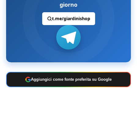
giorno
t.me/giardinishop
Aggiungici come fonte preferita su Google