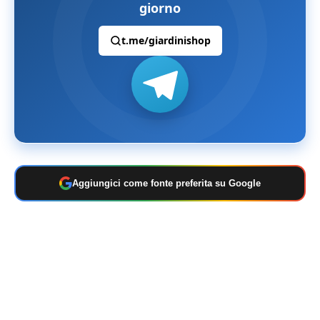
giorno
t.me/giardinishop
Aggiungici come fonte preferita su Google