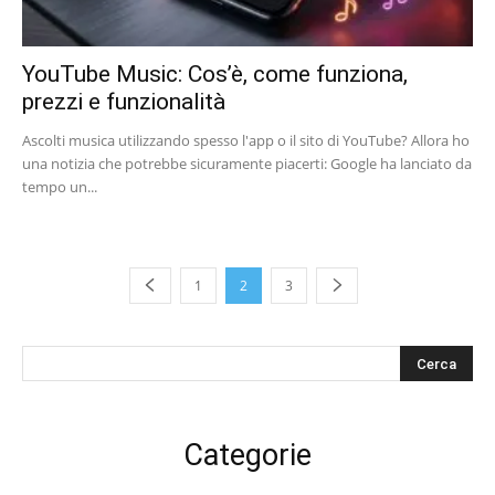
YouTube Music: Cos’è, come funziona,
prezzi e funzionalità
Ascolti musica utilizzando spesso l'app o il sito di YouTube? Allora ho
una notizia che potrebbe sicuramente piacerti: Google ha lanciato da
tempo un...
1
2
3
s
Categorie