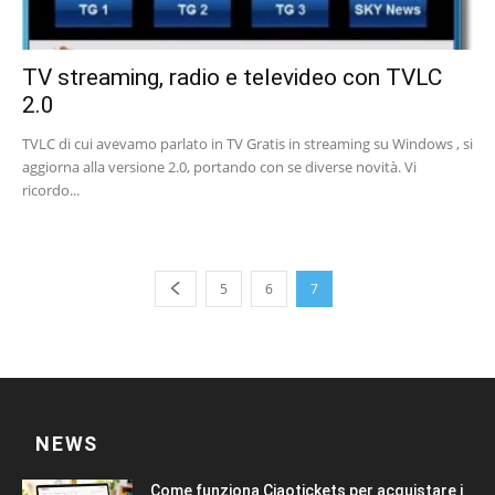
TV streaming, radio e televideo con TVLC
2.0
TVLC di cui avevamo parlato in TV Gratis in streaming su Windows , si
aggiorna alla versione 2.0, portando con se diverse novità. Vi
ricordo...
5
6
7
NEWS
Come funziona Ciaotickets per acquistare i