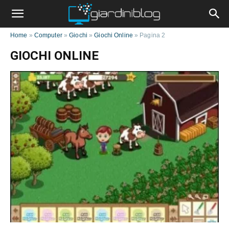
Home
»
Computer
»
Giochi
»
Giochi Online
»
Pagina 2
GIOCHI ONLINE