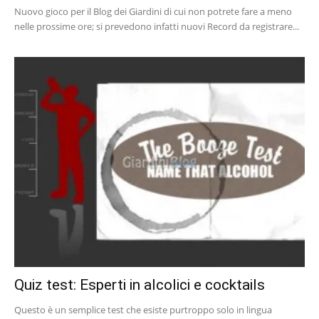
Nuovo gioco per il Blog dei Giardini di cui non potrete fare a meno
nelle prossime ore; si prevedono infatti nuovi Record da registrare...
Quiz test: Esperti in alcolici e cocktails
Questo è un semplice test che esiste purtroppo solo in lingua