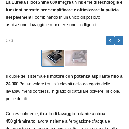
La
Eureka FloorShine 880
integra un insieme di
tecnologie e
funzioni pensate per semplificare e ottimizzare la pulizia
dei pavimenti
, combinando in un unico dispositivo
aspirazione, lavaggio e manutenzione intelligenti.
‹
›
1
/ 2
Il cuore del sistema è il
motore con potenza aspirante fino a
24.000 Pa
, un valore tra i più elevati nella categoria delle
lavapavimenti cordless, in grado di catturare polvere, briciole,
peli e detriti.
Contestualmente, il
rullo di lavaggio rotante a circa
450 giri/minuto
lavora insieme all’erogazione d’acqua e
detergente per rimuovere sporco ostinato, grazie anche alla