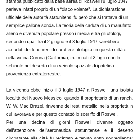
stampa pubblicato dalla base aerea di Roswell l’8 luglio 1947
parlava infatti proprio di un “disco volante”. La dichiarazione
ufficiale delle autorità statunitensi fu però che si trattava di un
semplice pallone sonda. La teoria della caduta di un manufatto
alieno è divenuta popolare presso i media e tra gli ufologi,
secondo i quali tra il 2 giugno e il 3 luglio 1947 sarebbero
accaduti dei fenomeni di carattere ufologico in questa città e
nella vicina Corona (California), culminati il 2 luglio con lo
schianto nel deserto di un veicolo spaziale di ipotetica
provenienza extraterrestre.
La vicenda ebbe inizio il 3 luglio 1947 a Roswell, una isolata
località del Nuovo Messico, quando il proprietario di un ranch,
W. W. Mac Brazel, rinvenne dei resti metallici nella proprietà in
cui lavorava e per questo contattò lo sceriffo di Roswell.
Per una decina di giorni Roswell divenne oggetto
dell’attenzione dell’aeronautica statunitense e il deserto
circostante alla città fu recintato e tenuto sotto sorveglianza;