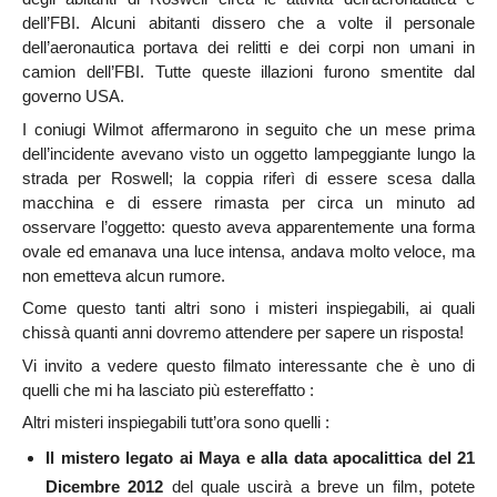
dell’FBI. Alcuni abitanti dissero che a volte il personale
dell’aeronautica portava dei relitti e dei corpi non umani in
camion dell’FBI. Tutte queste illazioni furono smentite dal
governo USA.
I coniugi Wilmot affermarono in seguito che un mese prima
dell’incidente avevano visto un oggetto lampeggiante lungo la
strada per Roswell; la coppia riferì di essere scesa dalla
macchina e di essere rimasta per circa un minuto ad
osservare l’oggetto: questo aveva apparentemente una forma
ovale ed emanava una luce intensa, andava molto veloce, ma
non emetteva alcun rumore.
Come questo tanti altri sono i misteri inspiegabili, ai quali
chissà quanti anni dovremo attendere per sapere un risposta!
Vi invito a vedere questo filmato interessante che è uno di
quelli che mi ha lasciato più estereffatto :
Altri misteri inspiegabili tutt’ora sono quelli :
Il mistero legato ai Maya e alla data apocalittica del 21
Dicembre 2012
del quale uscirà a breve un film, potete