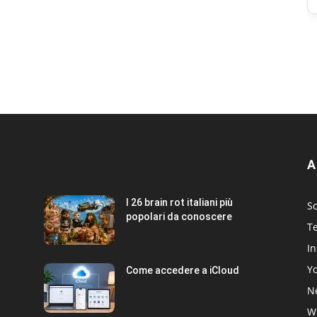
A
I 26 brain rot italiani più
Sc
popolari da conoscere
T
I
Y
Come accedere a iCloud
Ne
W