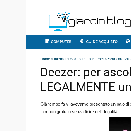
COMPUTER
GUIDE ACQUISTO
Home
»
Internet
»
Scaricare da Internet
»
Scaricare Mus
Deezer: per asco
LEGALMENTE un’in
Già tempo fa vi avevamo presentato un paio di si
in modo gratuito senza finire nell’illegalità.