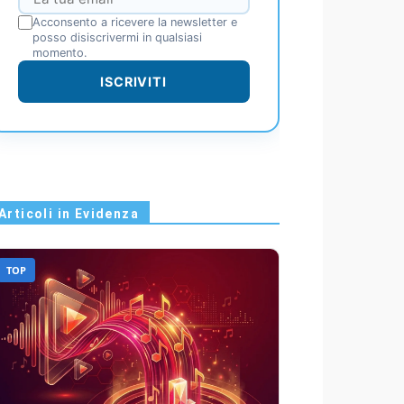
Acconsento a ricevere la newsletter e
posso disiscrivermi in qualsiasi
momento.
ISCRIVITI
Articoli in Evidenza
TOP