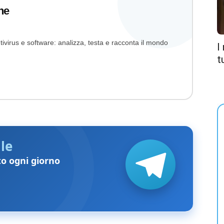
ne
ivirus e software: analizza, testa e racconta il mondo
I
t
le
to ogni giorno