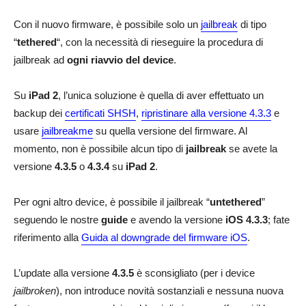
Con il nuovo firmware, è possibile solo un
jailbreak
di tipo
“
tethered
“, con la necessità di rieseguire la procedura di
jailbreak ad
ogni riavvio del device
.
Su
iPad 2
, l’unica soluzione è quella di aver effettuato un
backup dei
certificati SHSH
,
ripristinare alla versione 4.3.3
e
usare
jailbreakme
su quella versione del firmware. Al
momento, non è possibile alcun tipo di
jailbreak
se avete la
versione
4.3.5
o
4.3.4
su
iPad 2
.
Per ogni altro device, è possibile il jailbreak “
untethered
”
seguendo le nostre
guide
e avendo la versione
iOS 4.3.3
; fate
riferimento alla
Guida al downgrade del firmware iOS
.
L’update alla versione
4.3.5
è sconsigliato (per i device
jailbroken
), non introduce novità sostanziali e nessuna nuova