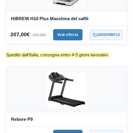
HiBREW H10 Plus Macchina del caffè
207,00€
219,00€
Vedi offerta
100GKMBF12
Spedito dall’Italia, consegna entro 4-5 giorni lavorativi.
Rebore P9