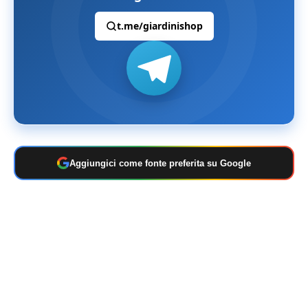
t.me/giardinishop
Aggiungici come fonte preferita su Google