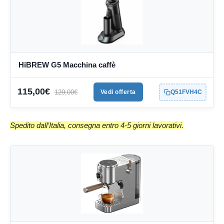
HiBREW G5 Macchina caffè
115,00€
129,00€
Vedi offerta
Q51FVH4C
Spedito dall’Italia, consegna entro 4-5 giorni lavorativi.